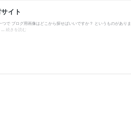
材サイト
問の一つで ブログ用画像はどこから探せばいいですか？ というものがあり
僕
 …
続きを読む
が
使
っ
て
い
る
ブ
ロ
グ
用、
無
料、
画
像
素
材