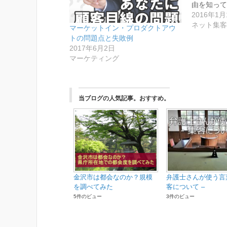
由を知って
(
リ
新
ッ
2016年1月
し
ク
い
し
ネット集客
マーケットイン・プロダクトアウ
ウ
て
ィ
く
トの問題点と失敗例
ン
だ
ド
さ
2017年6月2日
ウ
い
マーケティング
で
(
開
新
き
し
ま
い
す
ウ
)
ィ
ン
当ブログの人気記事。おすすめ。
ド
ウ
で
開
き
ま
す
)
金沢市は都会なのか？規模
弁護士さんが使う言葉
を調べてみた
客について –
5件のビュー
3件のビュー