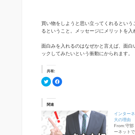
買い物をしようと思い立ってくれるという
るということ。メッセージにメリットを入
面白みを入れるのはなぜかと言えば、面白
ックしてみたいという衝動にかられます。
共有:
ク
F
リ
a
ッ
c
ク
e
し
b
て
o
T
o
関連
w
k
i
で
t
共
インターネ
t
有
大の理由
e
す
r
る
From:守
で
に
共
は
ーネットで
有
ク