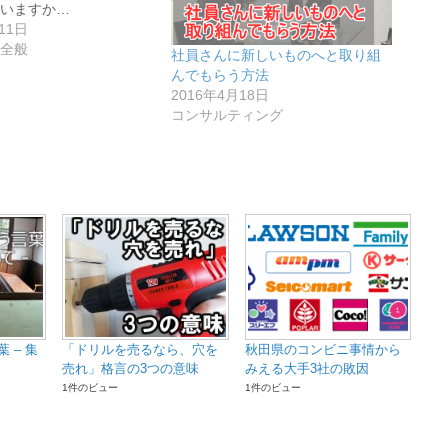
いますか…
11日
全般
社員さんに新しいものへと取り組
んでもらう方法
2016年4月18日
コンサルティング
 – 集
「ドリルを売るなら、穴を
秋田県のコンビニ事情から
売れ」格言の3つの意味
みえる大手3社の敗因
1件のビュー
1件のビュー