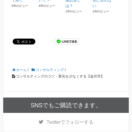
てみた
いて –
風広告と
先に言わな
は？
い
5件のビュー
4件のビュー
1件のビュー
1件のビュー
ホーム
/
コンサルティング
/
コンサルティングのコツ・変化を少なくする【金沢市】
SNSでもご購読できます。
Twitter
でフォローする