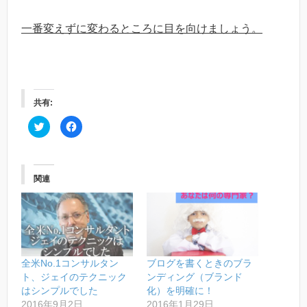
一番変えずに変わるところに目を向けましょう。
共有:
ク
F
リ
a
ッ
c
ク
e
し
b
て
o
T
o
関連
w
k
i
で
t
共
t
有
e
す
r
る
で
に
共
は
有
ク
(
リ
全米No.1コンサルタン
ブログを書くときのブラ
新
ッ
し
ク
ト、ジェイのテクニック
ンディング（ブランド
い
し
ウ
て
はシンプルでした
化）を明確に！
ィ
く
2016年9月2日
2016年1月29日
ン
だ