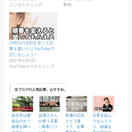
ド
さ
コンサルティング
事例
ウ
い
で
(
開
新
き
し
ま
い
す
ウ
)
ィ
ン
ド
ウ
で
CRECの法則を使って記
開
き
事を書いたりYouTubeで
ま
話しをしよう！
す
)
2017年6月5日
YouTubeマーケティング
当ブログの人気記事。おすすめ。
金沢市は都
弁護士さん
普通の広告
文章を読ん
会なのか？
が使う言葉
とどう違
でもらうコ
規模を調べ
– 集客につ
う？ 記事
ツ・結論を